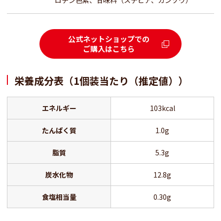
ロチン色素、甘味料（ステビア、カンゾウ）
公式ネットショップでの
ご購入はこちら
栄養成分表（1個装当たり（推定値））
エネルギー
103kcal
たんぱく質
1.0g
脂質
5.3g
炭水化物
12.8g
食塩相当量
0.30g