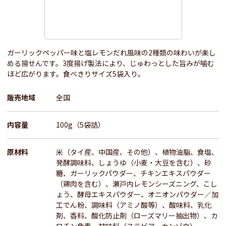
ガーリックペッパー味と塩レモンだれ風味の2種類の味わいが楽し
める揚せんです。3度揚げ製法により、じゅわっとした旨みが噛む
ほど広がります。食べきりサイズ5袋入り。
販売地域
全国
内容量
100g（5袋詰）
原材料
米（タイ産、中国産、その他）、植物油脂、食塩、
発酵調味料、しょうゆ（小麦・大豆を含む）、砂
糖、ガーリックパウダー、チキンエキスパウダー
（鶏肉を含む）、瀬戸内レモンシーズニング、こし
ょう、酵母エキスパウダー、オニオンパウダー／加
工でん粉、調味料（アミノ酸等）、酸味料、乳化
剤、香料、酸化防止剤（ローズマリー抽出物）、カ