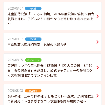
2026.08.07
その他
児童招待公演「こころの劇場」2026年度公演に協賛 ～舞台
芸術を通じ、子どもたちの豊かな心を育む取り組みを支援
～
2026.08.07
その他
三幸製菓お客様相談室 休業のお知らせ
2026.08.05
キャンペーン
ご好評につき今年も開催！8月5日「ぱりんこの日」8月10
日「雪の宿の日」を記念し、公式キャラクターの多彩なグ
ッズを期間限定でオンライン販売
2026.08.03
商品情報
笑いの種「三幸の柿の種 よしもとカレー風味」が期間限定
で新発売！～さまざまなコラボ施策も同時展開予定～