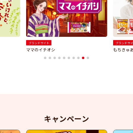
ブランドサイト
ブランドサ
ママのイチオシ
もちきゅ
1
2
3
4
5
6
7
8
9
10
キャンペーン