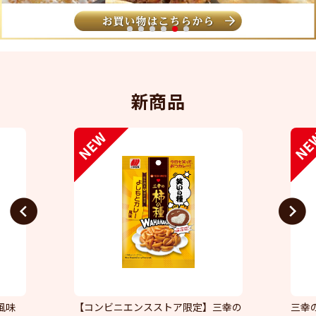
1
2
3
4
5
6
新商品
Previous
Next
風味
【コンビニエンスストア限定】三幸の
三幸