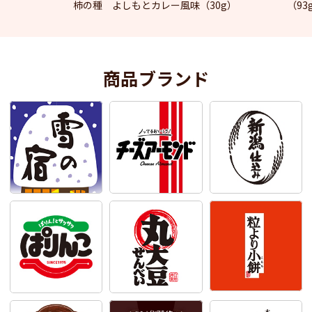
柿の種 よしもとカレー風味（30g）
（93
商品ブランド