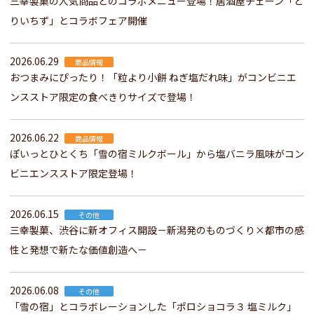
三幸製菓の人気商品とのコラボメニュー登場！居酒屋チェーン「と
りいちず」とコラボフェア開催
2026.06.29
商品情報
おつまみにぴったり！「粒より小餅 ねぎ塩だれ味」がコンビニエ
ンスストア限定の食べきりサイズで登場！
2026.06.22
商品情報
ぽいっとひとくち「雪の宿ミルクボール」から塩バニラ風味がコン
ビニエンスストア限定登場！
2026.06.15
その他
三幸製菓、渋谷に新オフィス開設－新潟発のものづくり×都市の感
性と発想で新たな価値創造へ－
2026.06.08
その他
「雪の宿」とコラボレーションした「ポロショコラ３ 塩ミルク」