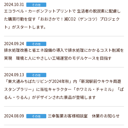
2024.10.31
その他
エコラベル・カーボンフットプリントで 生活者の脱炭素に配慮し
た購買行動を促す「おおさかで！減CO2（ゲンコツ）プロジェク
ト」がスタートします。
2024.09.24
その他
排水処理改善と省エネ設備の導入で排水処理にかかるコスト削減を
実現 環境と人にやさしい工場運営のモデルケースを目指す
2024.09.13
その他
「東大通みちばたリビング2024年秋」内「新潟駅前ウキウキ周遊
スタンプラリー」に当社キャラクター「ホワミル・チャミル」「ぱ
るん・りるん」がデザインされた景品が登場します
2024.08.09
三幸製菓お客様相談室 休業のお知らせ
その他