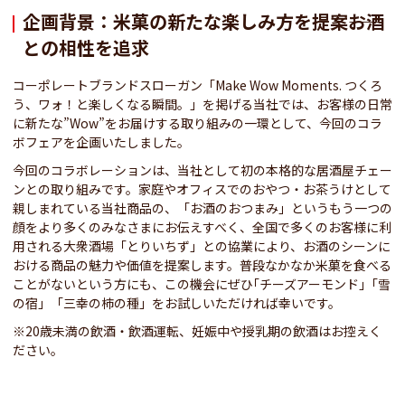
企画背景：米菓の新たな楽しみ方を提案――お酒
との相性を追求
コーポレートブランドスローガン「Make Wow Moments. つくろ
う、ワォ！と楽しくなる瞬間。」を掲げる当社では、お客様の日常
に新たな”Wow”をお届けする取り組みの一環として、今回のコラ
ボフェアを企画いたしました。
今回のコラボレーションは、当社として初の本格的な居酒屋チェー
ンとの取り組みです。家庭やオフィスでのおやつ・お茶うけとして
親しまれている当社商品の、「お酒のおつまみ」というもう一つの
顔をより多くのみなさまにお伝えすべく、全国で多くのお客様に利
用される大衆酒場「とりいちず」との協業により、お酒のシーンに
おける商品の魅力や価値を提案します。普段なかなか米菓を食べる
ことがないという方にも、この機会にぜひ｢チーズアーモンド｣「雪
の宿」「三幸の柿の種」をお試しいただければ幸いです。
※20歳未満の飲酒・飲酒運転、妊娠中や授乳期の飲酒はお控えく
ださい。