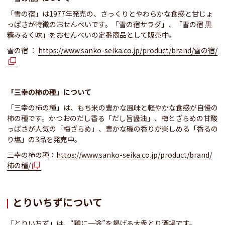
「雪の宿」は1977年発売の、さっくりとやわらかな食感と甘じょ
っぱさが特徴のおせんべいです。「雪の宿サラダ」、「雪の宿 黒
糖みるく味」をおせんべいの定番商品として販売中。
雪の宿 ：
https://www.sanko-seika.co.jp/product/brand/雪の宿/
「三幸の柿の種」について
「三幸の柿の種」は、もち米の豊かな風味と軽やかな食感が自慢の
柿の種です。かつおのだし香る「だし旨醤油」、梅とざらめの甘酸
っぱさが人気の「梅ざらめ」、豊かな磯の香りが楽しめる「香るの
り塩」の3品を発売中。
三幸の柿の種：
https://www.sanko-seika.co.jp/product/brand/
柿の種/
とりいちずについて
「とりいちず」は、“鶏に一途”を掲げる大衆とり酒場です。