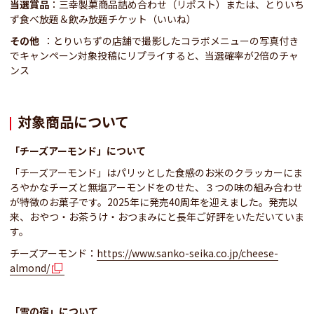
当選賞品
：三幸製菓商品詰め合わせ（リポスト）または、とりいち
ず食べ放題＆飲み放題チケット（いいね）
その他
：とりいちずの店舗で撮影したコラボメニューの写真付き
でキャンペーン対象投稿にリプライすると、当選確率が2倍のチャ
ンス
対象商品について
「チーズアーモンド」について
「チーズアーモンド」はパリッとした食感のお米のクラッカーにま
ろやかなチーズと無塩アーモンドをのせた、３つの味の組み合わせ
が特徴のお菓子です。2025年に発売40周年を迎えました。発売以
来、おやつ・お茶うけ・おつまみにと長年ご好評をいただいていま
す。
チーズアーモンド：
https://www.sanko-seika.co.jp/cheese-
almond/
「雪の宿」について