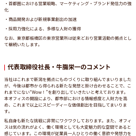
・首都圏における営業戦略、マーケティング・ブランド発信力の強
化
・商品開発および新規事業創出の加速
・採用力強化による、多様な人財の獲得
なお、東京都板橋区の東京営業所は従来どおり営業活動の拠点とし
て継続いたします。
代表取締役社長・牛膓栄一のコメント
当社はこれまで新潟を拠点にものづくりに取り組んでまいりました
が、今後は都市から得られる新たな発想と掛け合わせることで、こ
れまでにない“Wow！”を創り出していきたいと考えております。
本オフィスの開設により、都市部における情報感度と人財力を高
め、これまで以上にスピーディーな価値創出を目指してまいりま
す。
私自身も新たな挑戦に非常にワクワクしております。また、オフィ
スは気の流れがよく、働く環境としても大変魅力的な空間であると
感じています。この環境が従業員一人ひとりの働く意欲や発想力を