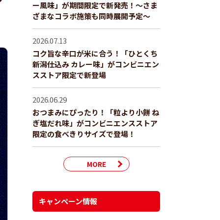
シ
ー風味」が期間限定で新発売！～さま
ざまなコラボ施策も同時展開予定～
2026.07.13
コク旨な辛口が米に合う！「ひとくち
新潟仕込み カレー味」がコンビニエン
スストア限定で新登場
2026.06.29
おつまみにぴったり！「粒より小餅 ね
ぎ塩だれ味」がコンビニエンスストア
限定の食べきりサイズで登場！
MORE
キャンペーン情報