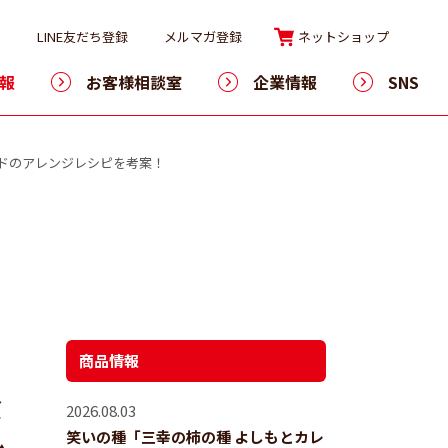
LINE友だち登録
メルマガ登録
ネットショップ
報
お客様相談室
企業情報
SNS
ンドのアレンジレシピを考案！
商品情報
食
2026.08.03
笑いの種「三幸の柿の種 よしもとカレ