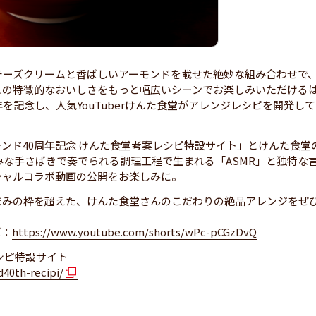
チーズクリームと香ばしいアーモンドを載せた絶妙な組み合わせで
この特徴的なおいしさをもっと幅広いシーンでお楽しみいただける
を記念し、人気YouTuberけんた食堂がアレンジレシピを開発し
ンド40周年記念 けんた食堂考案レシピ特設サイト」とけんた食堂
巧みな手さばきで奏でられる調理工程で生まれる「ASMR」と独特な
シャルコラボ動画の公開をお楽しみに。
まみの枠を超えた、けんた食堂さんのこだわりの絶品アレンジをぜ
ば：
https://www.youtube.com/shorts/wPc-pCGzDvQ
シピ特設サイト
40th-recipi/