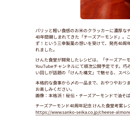
パリッと軽い食感のお米のクラッカーに濃厚な
40年間親しまれてきた「チーズアーモンド」。
ず！という三幸製菓の想いを受けて、発売40周年
れました。
けんた食堂が開発したレシピは、「チーズアーモ
YouTubeチャンネルにて順次公開予定です。
い回しが話題の「けんた構文」で魅せる、スペ
本格的な食事から〆の一品まで、おやつやおつ
お楽しみください。
画像：本格派！秘伝・チーズアーモンドで油そ
チーズアーモンド40周年記念 けんた食堂考案レ
https://www.sanko-seika.co.jp/cheese-almond