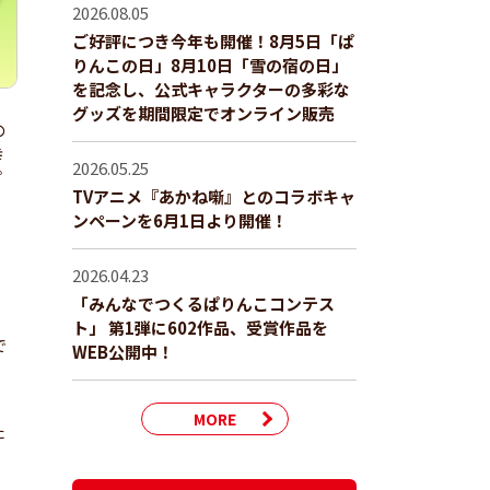
2026.08.05
ご好評につき今年も開催！8月5日「ぱ
りんこの日」8月10日「雪の宿の日」
を記念し、公式キャラクターの多彩な
グッズを期間限定でオンライン販売
の
幸
2026.05.25
プ
TVアニメ『あかね噺』とのコラボキャ
ンペーンを6月1日より開催！
2026.04.23
「みんなでつくるぱりんこコンテス
ト」 第1弾に602作品、受賞作品を
で
WEB公開中！
MORE
た