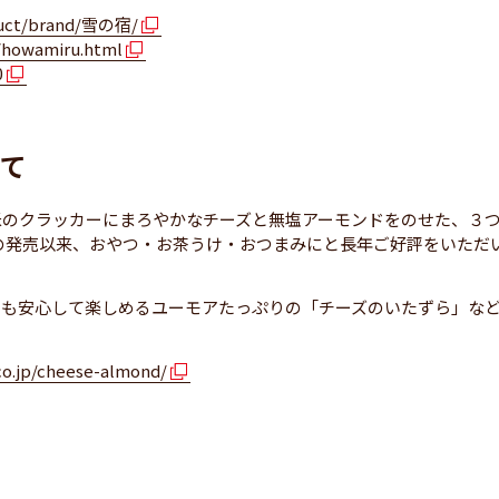
oduct/brand/雪の宿/
/howamiru.html
0
いて
米のクラッカーにまろやかなチーズと無塩アーモンドをのせた、３
年の発売以来、おやつ・お茶うけ・おつまみにと長年ご好評をいただ
まも安心して楽しめるユーモアたっぷりの「チーズのいたずら」な
co.jp/cheese-almond/