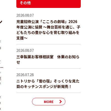
その他
2026.08.07
ン
児童招待公演「こころの劇場」2026
年度公演に協賛 ～舞台芸術を通じ、子
どもたちの豊かな心を育む取り組みを
支援～
デ
の
2026.08.07
三幸製菓お客様相談室 休業のお知ら
て
せ
ター
チ
2026.07.28
売
ニトリから「雪の宿」そっくりな見た
タ
目のキッチンスポンジが新発売！
好
MORE
リ
い