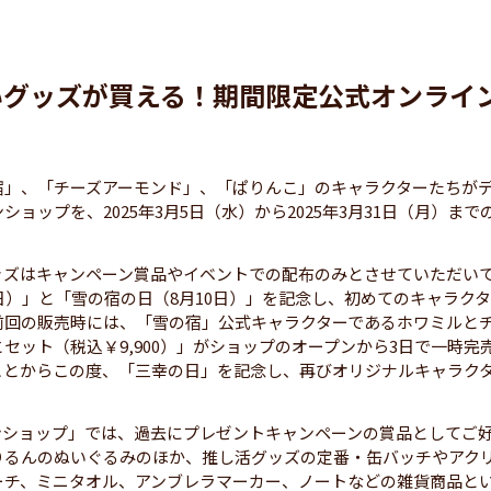
いグッズが買える！期間限定公式オンライ
宿」、「チーズアーモンド」、「ぱりんこ」のキャラクターたちが
ップを、2025年3月5日（水）から2025年3月31日（月）まで
ッズはキャンペーン賞品やイベントでの配布のみとさせていただい
日）」と「雪の宿の日（8月10日）」を記念し、初めてのキャラク
前回の販売時には、「雪の宿」公式キャラクターであるホワミルと
ット（税込￥9,900）」がショップのオープンから3日で一時完
ことからこの度、「三幸の日」を記念し、再びオリジナルキャラク
ンショップ」では、過去にプレゼントキャンペーンの賞品としてご
りるんのぬいぐるみのほか、推し活グッズの定番・缶バッチやアク
ーチ、ミニタオル、アンブレラマーカー、ノートなどの雑貨商品と