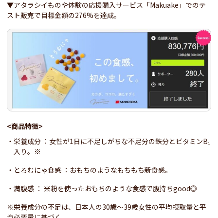
▼アタラシイものや体験の応援購入サービス「Makuake」でのテ
スト販売で目標金額の276%を達成。
<
商品特徴>
栄養成分 ：女性が1日に不足しがちな不足分の鉄分とビタミンB₁
入り。※
とろむにゃ食感 ：おもちのようなもちもち新食感。
満腹感 ： 米粉を使ったおもちのような食感で腹持ちgood◎
※栄養成分の不足は、日本人の30歳～39歳女性の平均摂取量と平
均必要量に基づく。