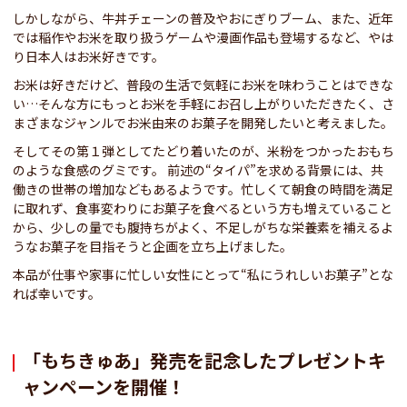
しかしながら、牛丼チェーンの普及やおにぎりブーム、また、近年
では稲作やお米を取り扱うゲームや漫画作品も登場するなど、やは
り日本人はお米好きです。
お米は好きだけど、普段の生活で気軽にお米を味わうことはできな
い…そんな方にもっとお米を手軽にお召し上がりいただきたく、さ
まざまなジャンルでお米由来のお菓子を開発したいと考えました。
そしてその第１弾としてたどり着いたのが、米粉をつかったおもち
のような食感のグミです。 前述の“タイパ”を求める背景には、共
働きの世帯の増加などもあるようです。忙しくて朝食の時間を満足
に取れず、食事変わりにお菓子を食べるという方も増えていること
から、少しの量でも腹持ちがよく、不足しがちな栄養素を補えるよ
うなお菓子を目指そうと企画を立ち上げました。
本品が仕事や家事に忙しい女性にとって“私にうれしいお菓子”とな
れば幸いです。
「もちきゅあ」発売を記念したプレゼントキ
ャンペーンを開催！