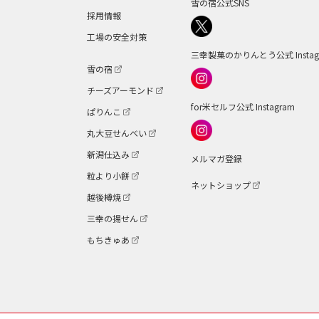
雪の宿公式SNS
採用情報
工場の安全対策
三幸製菓のかりんとう公式 Instag
雪の宿
チーズアーモンド
for米セルフ公式 Instagram
ぱりんこ
丸大豆せんべい
新潟仕込み
メルマガ登録
粒より小餅
ネットショップ
越後樽焼
三幸の揚せん
もちきゅあ