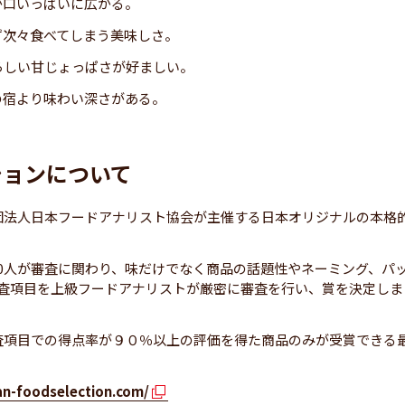
が口いっぱいに広がる。
ず次々食べてしまう美味しさ。
らしい甘じょっぱさが好ましい。
の宿より味わい深さがある。
ションについて
団法人日本フードアナリスト協会が主催する日本オリジナルの本格
00人が審査に関わり、味だけでなく商品の話題性やネーミング、パ
審査項目を上級フードアナリストが厳密に審査を行い、賞を決定しま
査項目での得点率が９０％以上の評価を得た商品のみが受賞できる
pan-foodselection.com/