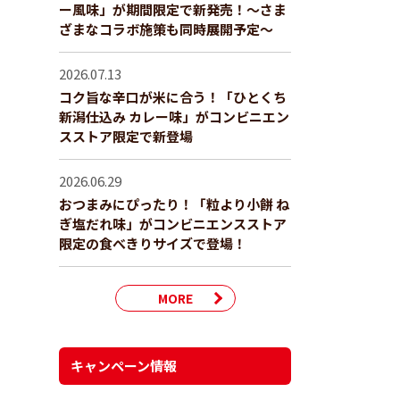
ー風味」が期間限定で新発売！～さま
ざまなコラボ施策も同時展開予定～
2026.07.13
コク旨な辛口が米に合う！「ひとくち
新潟仕込み カレー味」がコンビニエン
スストア限定で新登場
2026.06.29
おつまみにぴったり！「粒より小餅 ね
ぎ塩だれ味」がコンビニエンスストア
限定の食べきりサイズで登場！
MORE
キャンペーン情報