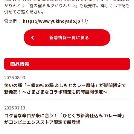
かりんとう「雪の宿ミルクかりんとう」も販売中。詳しくは下記も
併せてご覧ください。
雪の宿 ：
https://www.yukinoyado.jp
/
新着情報一覧に戻る
商品情報
2026.08.03
笑いの種「三幸の柿の種 よしもとカレー風味」が期間限定で
新発売！～さまざまなコラボ施策も同時展開予定～
2026.07.13
コク旨な辛口が米に合う！「ひとくち新潟仕込み カレー味」
がコンビニエンスストア限定で新登場