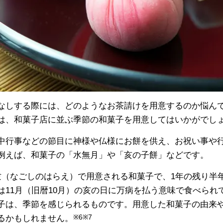
なしする際には、どのようなお茶請けを用意するのか悩ん
は、和菓子店に並ぶ季節の和菓子を用意してはいかがでし
中行事などの節目に神様や仏様にお餅を供え、お祝い事や
例えば、和菓子の「水無月」や「亥の子餅」などです。
祓（なごしのはらえ）で用意される和菓子で、1年の残り半
は11月（旧暦10月）の亥の日に万病を払う意味で食べられ
子は、季節を感じられるものです。用意した和菓子の由来
るかもしれません。
※6※7