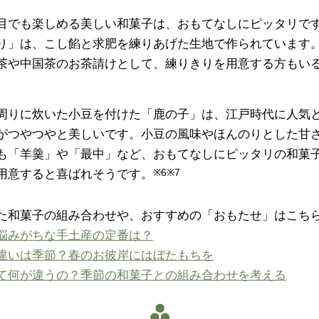
目でも楽しめる美しい和菓子は、おもてなしにピッタリで
り」は、こし餡と求肥を練りあげた生地で作られています
茶や中国茶のお茶請けとして、練りきりを用意する方もい
周りに炊いた小豆を付けた「鹿の子」は、江戸時代に人気
がつやつやと美しいです。小豆の風味やほんのりとした甘
も「羊羹」や「最中」など、おもてなしにピッタリの和菓
用意すると喜ばれそうです。
※6※7
た和菓子の組み合わせや、おすすめの「おもたせ」はこち
悩みがちな手土産の定番は？
違いは季節？春のお彼岸にはぼたもちを
て何が違うの？季節の和菓子との組み合わせを考える