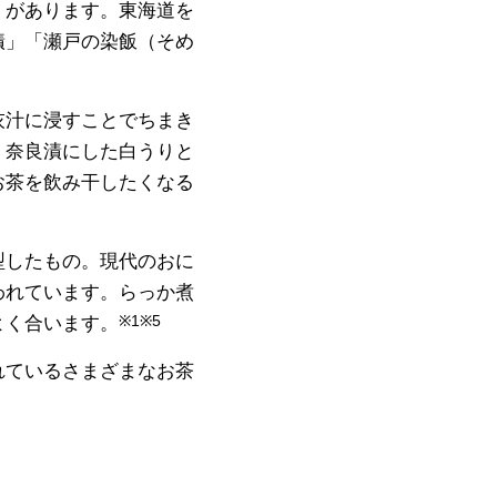
」があります。東海道を
漬」「瀬戸の染飯（そめ
灰汁に浸すことでちまき
、奈良漬にした白うりと
お茶を飲み干したくなる
型したもの。現代のおに
われています。らっか煮
よく合います。
※1※5
れているさまざまなお茶