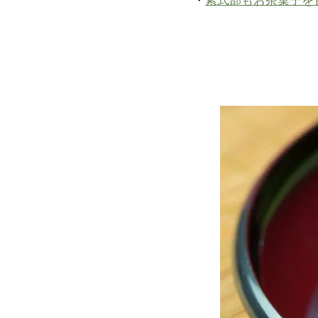
・
紫式部もお茶菓子を