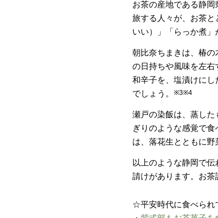
お茶の産地である静岡
旅する人々が、お茶と
いい）」「らっか煮」
朝比奈ちまきは、椿の
の日持ちや風味を左右
和辛子を、塩漬けにし
でしょう。
※3※4
瀬戸の染飯は、蒸した
ぎりのような感覚で食
は、落花生とともに野
以上のような静岡で伝
請けがあります。お茶
☆平安時代に食べられ