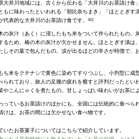
県大井川地域には、古くから伝わる「大井川のお茶請け食
ともに味わったといわれる「朝比奈ちまき」「ほととぎす
が代表的な大井川のお茶請け食です。
※2
木の灰汁（あく）に浸したもち米をついて作られたもの。
するため、椿の木の灰汁が欠かせません。ほととぎす漬は
たしその葉で包んだもの。涙が出るほどの辛さが特徴で、
もち米をクチナシで黄色に染めてすりつぶし、小判型に成
べられており、旅人の足腰の疲れを癒すと評判だったとい
菜やこんにゃくを煮たもの。甘しょっぱい味わいがお茶に
わっているお茶請けのほかにも、全国には伝統的に食べら
請けは、お茶の間には欠かせない食べ物です。
ていたお茶菓子についてはこちらで紹介しています。